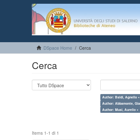
DSpace Home
Cerca
Cerca
Author: Baldi, Agnello ×
Author: Abbamonte, Gia
Author: Musi, Aurelio ×
Items 1-1 di 1