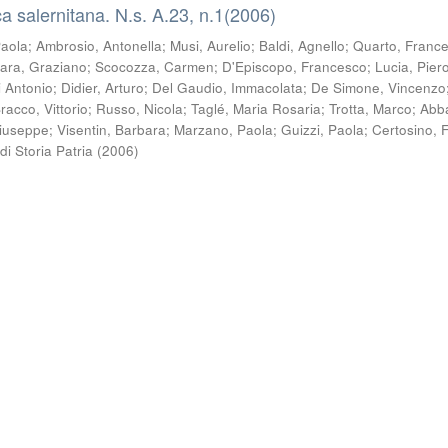
a salernitana. N.s. A.23, n.1(2006)
Paola
;
Ambrosio, Antonella
;
Musi, Aurelio
;
Baldi, Agnello
;
Quarto, Franc
ara, Graziano
;
Scocozza, Carmen
;
D'Episcopo, Francesco
;
Lucia, Pier
i Antonio
;
Didier, Arturo
;
Del Gaudio, Immacolata
;
De Simone, Vincenzo
racco, Vittorio
;
Russo, Nicola
;
Taglé, Maria Rosaria
;
Trotta, Marco
;
Abb
Giuseppe
;
Visentin, Barbara
;
Marzano, Paola
;
Guizzi, Paola
;
Certosino, 
di Storia Patria
(
2006
)