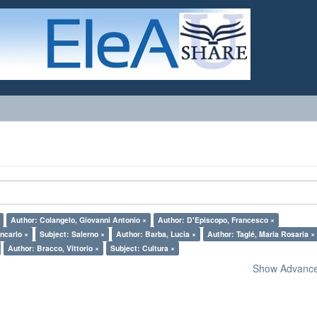
Author: Colangelo, Giovanni Antonio ×
Author: D'Episcopo, Francesco ×
ncarlo ×
Subject: Salerno ×
Author: Barba, Lucia ×
Author: Taglé, Maria Rosaria ×
Author: Bracco, Vittorio ×
Subject: Cultura ×
Show Advanced