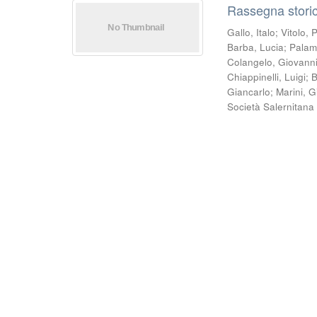
Rassegna storic
Gallo, Italo
;
Vitolo, 
Barba, Lucia
;
Palam
Colangelo, Giovann
Chiappinelli, Luigi
;
B
Giancarlo
;
Marini, 
Società Salernitana 