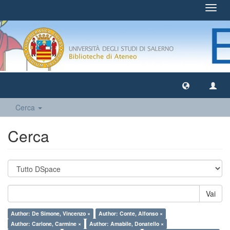
Toggl
navig
Cerca
Cerca
Vai
Author: De Simone, Vincenzo ×
Author: Conte, Alfonso ×
Author: Carlone, Carmine ×
Author: Amabile, Donatello ×