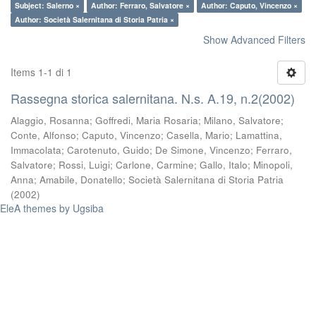
Subject: Salerno ×
Author: Ferraro, Salvatore ×
Author: Caputo, Vincenzo ×
Author: Società Salernitana di Storia Patria ×
Show Advanced Filters
Items 1-1 di 1
Rassegna storica salernitana. N.s. A.19, n.2(2002)
Alaggio, Rosanna
;
Goffredi, Maria Rosaria
;
Milano, Salvatore
;
Conte, Alfonso
;
Caputo, Vincenzo
;
Casella, Mario
;
Lamattina,
Immacolata
;
Carotenuto, Guido
;
De Simone, Vincenzo
;
Ferraro,
Salvatore
;
Rossi, Luigi
;
Carlone, Carmine
;
Gallo, Italo
;
Minopoli,
Anna
;
Amabile, Donatello
;
Società Salernitana di Storia Patria
(
2002
)
EleA themes by Ugsiba