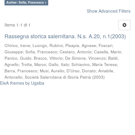
Author: Sofia, Francesco ×
Show Advanced Filters
Items 1-1 di 1
Rassegna storica salernitana. N.s. A.20, n.1(2003)
Chirico, Irene
;
Luongo, Rubino
;
Pisapia, Agnese
;
Foscari,
Giuseppe
;
Sofia, Francesco
;
Cestaro, Antonio
;
Casella, Mario
;
Panico, Guido
;
Bracco, Vittorio
;
De Simone, Vincenzo
;
Baldi,
Agnello
;
Trotta, Marco
;
Gallo, Italo
;
Schiavino, Maria Teresa
;
Barra, Francesco
;
Musi, Aurelio
;
D'Urso, Donato
;
Amabile,
Antonello
;
Società Salernitana di Storia Patria
(
2003
)
EleA themes by Ugsiba