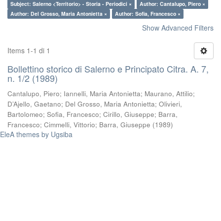
Subject: Salerno <Territorio> - Storia - Periodici ×
Author: Cantalupo, Piero ×
Author: Del Grosso, Maria Antonietta ×
Author: Sofia, Francesco ×
Show Advanced Filters
Items 1-1 di 1
Bollettino storico di Salerno e Principato Citra. A. 7,
n. 1/2 (1989)
Cantalupo, Piero
;
Iannelli, Maria Antonietta
;
Maurano, Attilio
;
D’Ajello, Gaetano
;
Del Grosso, Maria Antonietta
;
Olivieri,
Bartolomeo
;
Sofia, Francesco
;
Cirillo, Giuseppe
;
Barra,
Francesco
;
Cimmelli, Vittorio
;
Barra, Giuseppe
(
1989
)
EleA themes by Ugsiba