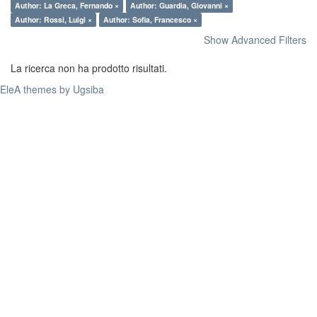
Author: La Greca, Fernando ×
Author: Guardia, Giovanni ×
Author: Rossi, Luigi ×
Author: Sofia, Francesco ×
Show Advanced Filters
La ricerca non ha prodotto risultati.
EleA themes by Ugsiba