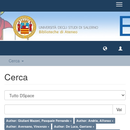
Toggl
navig
Cerca
Cerca
Vai
Author: Giuliani Mazzei, Pasquale Fernando ×
Author: Andria, Alfonso ×
Author: Aversano, Vincenzo ×
Author: De Luca, Gaetano ×