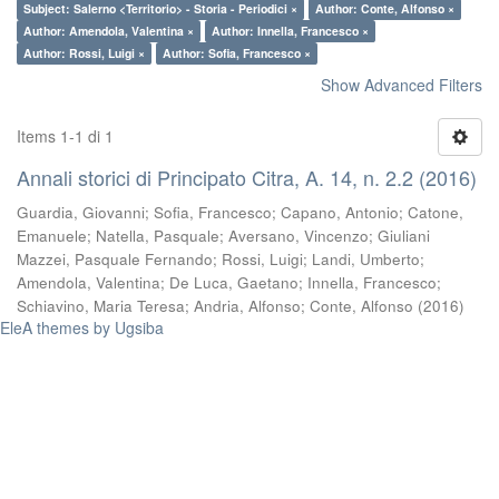
Subject: Salerno <Territorio> - Storia - Periodici ×
Author: Conte, Alfonso ×
Author: Amendola, Valentina ×
Author: Innella, Francesco ×
Author: Rossi, Luigi ×
Author: Sofia, Francesco ×
Show Advanced Filters
Items 1-1 di 1
Annali storici di Principato Citra, A. 14, n. 2.2 (2016)
Guardia, Giovanni
;
Sofia, Francesco
;
Capano, Antonio
;
Catone,
Emanuele
;
Natella, Pasquale
;
Aversano, Vincenzo
;
Giuliani
Mazzei, Pasquale Fernando
;
Rossi, Luigi
;
Landi, Umberto
;
Amendola, Valentina
;
De Luca, Gaetano
;
Innella, Francesco
;
Schiavino, Maria Teresa
;
Andria, Alfonso
;
Conte, Alfonso
(
2016
)
EleA themes by Ugsiba