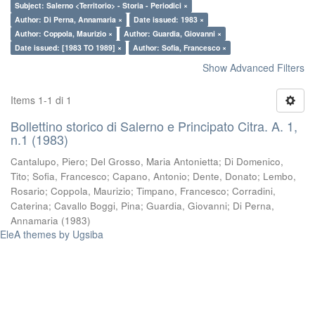
Subject: Salerno <Territorio> - Storia - Periodici ×
Author: Di Perna, Annamaria ×
Date issued: 1983 ×
Author: Coppola, Maurizio ×
Author: Guardia, Giovanni ×
Date issued: [1983 TO 1989] ×
Author: Sofia, Francesco ×
Show Advanced Filters
Items 1-1 di 1
Bollettino storico di Salerno e Principato Citra. A. 1,
n.1 (1983)
Cantalupo, Piero
;
Del Grosso, Maria Antonietta
;
Di Domenico,
Tito
;
Sofia, Francesco
;
Capano, Antonio
;
Dente, Donato
;
Lembo,
Rosario
;
Coppola, Maurizio
;
Timpano, Francesco
;
Corradini,
Caterina
;
Cavallo Boggi, Pina
;
Guardia, Giovanni
;
Di Perna,
Annamaria
(
1983
)
EleA themes by Ugsiba