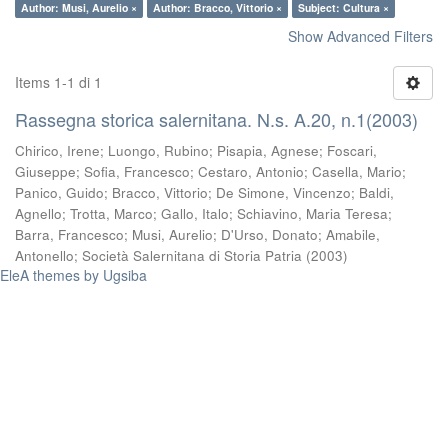
Author: Musi, Aurelio ×
Author: Bracco, Vittorio ×
Subject: Cultura ×
Show Advanced Filters
Items 1-1 di 1
Rassegna storica salernitana. N.s. A.20, n.1(2003)
Chirico, Irene
;
Luongo, Rubino
;
Pisapia, Agnese
;
Foscari,
Giuseppe
;
Sofia, Francesco
;
Cestaro, Antonio
;
Casella, Mario
;
Panico, Guido
;
Bracco, Vittorio
;
De Simone, Vincenzo
;
Baldi,
Agnello
;
Trotta, Marco
;
Gallo, Italo
;
Schiavino, Maria Teresa
;
Barra, Francesco
;
Musi, Aurelio
;
D'Urso, Donato
;
Amabile,
Antonello
;
Società Salernitana di Storia Patria
(
2003
)
EleA themes by Ugsiba