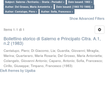
Subject: Salerno <Territorio> - Storia - Periodici ×
Date issued: 1983 ×
Author: Del Grosso, Maria Antonietta ×
Date issued: [1983 TO 1989] ×
Author: Cantalupo, Piero ×
Author: Sofia, Francesco ×
Show Advanced Filters
Items 1-1 di 1
Bollettino storico di Salerno e Principato Citra. A.1,
n.2 (1983)
Cantalupo, Piero
;
Di Giacomo, Lia
;
Guardia, Giovanni
;
Miraglia,
Marina
;
Quartararo, Maria Rosaria
;
Del Grosso, Maria Antonietta
;
Colangelo, Giovanni Antonio
;
Capano, Antonio
;
Sofia, Francesco
;
Cirillo, Giuseppe
;
Timpano, Francesco
(
1983
)
EleA themes by Ugsiba