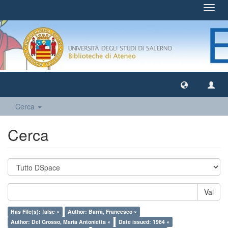
Toggl
navig
Cerca
Cerca
Vai
Has File(s): false ×
Author: Barra, Francesco ×
Author: Del Grosso, Maria Antonietta ×
Date issued: 1984 ×