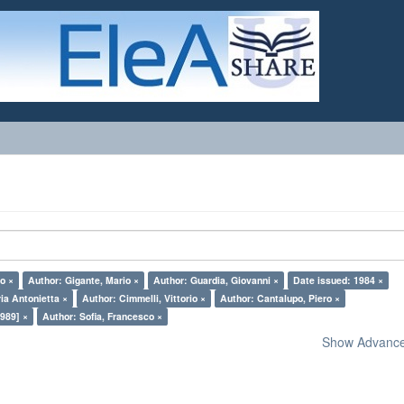
o ×
Author: Gigante, Mario ×
Author: Guardia, Giovanni ×
Date issued: 1984 ×
ia Antonietta ×
Author: Cimmelli, Vittorio ×
Author: Cantalupo, Piero ×
989] ×
Author: Sofia, Francesco ×
Show Advanced