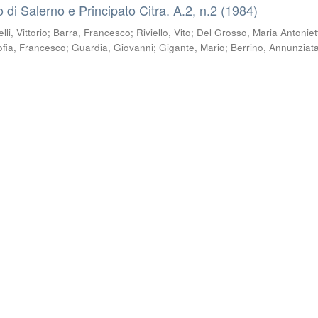
co di Salerno e Principato Citra. A.2, n.2 (1984)
li, Vittorio
;
Barra, Francesco
;
Riviello, Vito
;
Del Grosso, Maria Antoniet
ofia, Francesco
;
Guardia, Giovanni
;
Gigante, Mario
;
Berrino, Annunziat