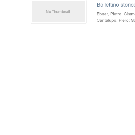
Bollettino stori
Ebner, Pietro
;
Cimmel
Cantalupo, Piero
;
S