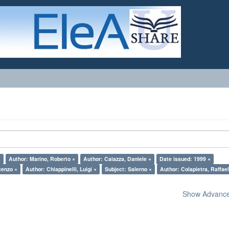
×
Author: Marino, Roberto ×
Author: Caiazza, Daniele ×
Date issued: 1999 ×
cenzo ×
Author: Chiappinelli, Luigi ×
Subject: Salerno ×
Author: Colapietra, Raffae
Show Advanced