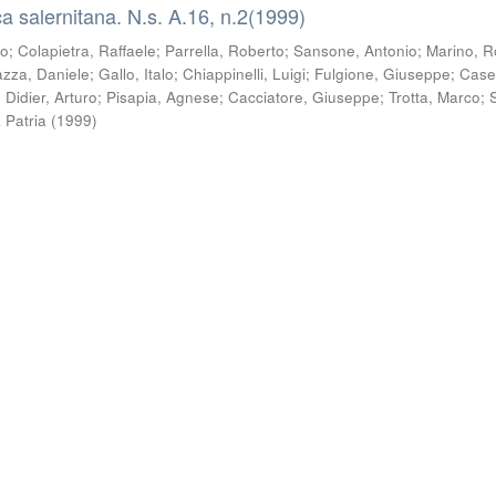
a salernitana. N.s. A.16, n.2(1999)
zo
;
Colapietra, Raffaele
;
Parrella, Roberto
;
Sansone, Antonio
;
Marino, R
azza, Daniele
;
Gallo, Italo
;
Chiappinelli, Luigi
;
Fulgione, Giuseppe
;
Casel
;
Didier, Arturo
;
Pisapia, Agnese
;
Cacciatore, Giuseppe
;
Trotta, Marco
;
a Patria
(
1999
)