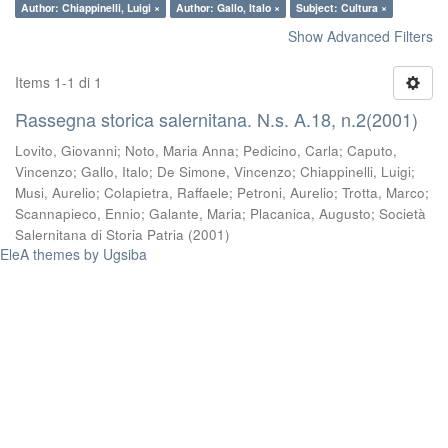
Author: Chiappinelli, Luigi ×
Author: Gallo, Italo ×
Subject: Cultura ×
Show Advanced Filters
Items 1-1 di 1
Rassegna storica salernitana. N.s. A.18, n.2(2001)
Lovito, Giovanni
;
Noto, Maria Anna
;
Pedicino, Carla
;
Caputo,
Vincenzo
;
Gallo, Italo
;
De Simone, Vincenzo
;
Chiappinelli, Luigi
;
Musi, Aurelio
;
Colapietra, Raffaele
;
Petroni, Aurelio
;
Trotta, Marco
;
Scannapieco, Ennio
;
Galante, Maria
;
Placanica, Augusto
;
Società
Salernitana di Storia Patria
(
2001
)
EleA themes by Ugsiba