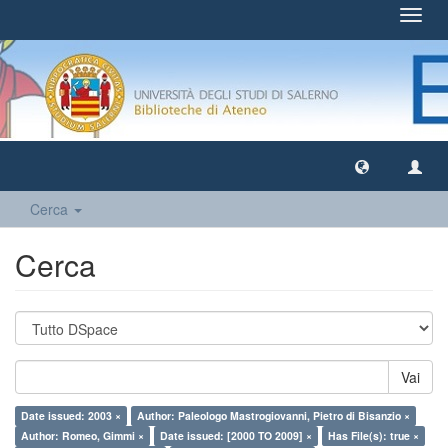
Toggl
navig
Cerca
Cerca
Vai
Date issued: 2003 ×
Author: Paleologo Mastrogiovanni, Pietro di Bisanzio ×
Author: Romeo, Gimmi ×
Date issued: [2000 TO 2009] ×
Has File(s): true ×