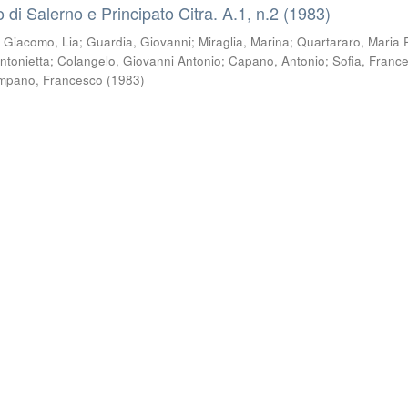
co di Salerno e Principato Citra. A.1, n.2 (1983)
i Giacomo, Lia
;
Guardia, Giovanni
;
Miraglia, Marina
;
Quartararo, Maria 
ntonietta
;
Colangelo, Giovanni Antonio
;
Capano, Antonio
;
Sofia, Franc
mpano, Francesco
(
1983
)