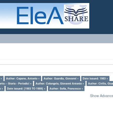
 ×
Author: Capano, Antonio ×
Author: Guardia, Giovanni ×
Date issued: 1983 ×
rio> - Storia - Periodici ×
Author: Colangelo, Giovanni Antonio ×
Author: Cirillo, Giu
o ×
Date issued: [1983 TO 1989] ×
Author: Sofia, Francesco ×
Show Advanced