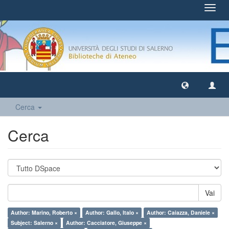
Toggl
navig
Cerca
Cerca
Vai
Author: Marino, Roberto ×
Author: Gallo, Italo ×
Author: Caiazza, Daniele ×
Subject: Salerno ×
Author: Cacciatore, Giuseppe ×