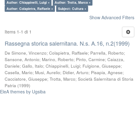
Author: Chiappinelli, Luigi ×
Author: Trotta, Marco ×
Author: Colapietra, Raffaele ×
Subject: Cultura ×
Show Advanced Filters
Items 1-1 di 1
Rassegna storica salernitana. N.s. A.16, n.2(1999)
De Simone, Vincenzo
;
Colapietra, Raffaele
;
Parrella, Roberto
;
Sansone, Antonio
;
Marino, Roberto
;
Pinto, Carmine
;
Caiazza,
Daniele
;
Gallo, Italo
;
Chiappinelli, Luigi
;
Fulgione, Giuseppe
;
Casella, Mario
;
Musi, Aurelio
;
Didier, Arturo
;
Pisapia, Agnese
;
Cacciatore, Giuseppe
;
Trotta, Marco
;
Società Salernitana di Storia
Patria
(
1999
)
EleA themes by Ugsiba