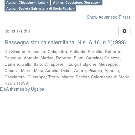
Author: Chiappinelli, Luigi ×
Author: Cacciatore, Giuseppe ×
Author: Società Salernitana di Storia Patria ×
Show Advanced Filters
Items 1-1 di 1
Rassegna storica salernitana. N.s. A.16, n.2(1999)
De Simone, Vincenzo
;
Colapietra, Raffaele
;
Parrella, Roberto
;
Sansone, Antonio
;
Marino, Roberto
;
Pinto, Carmine
;
Caiazza,
Daniele
;
Gallo, Italo
;
Chiappinelli, Luigi
;
Fulgione, Giuseppe
;
Casella, Mario
;
Musi, Aurelio
;
Didier, Arturo
;
Pisapia, Agnese
;
Cacciatore, Giuseppe
;
Trotta, Marco
;
Società Salernitana di Storia
Patria
(
1999
)
EleA themes by Ugsiba