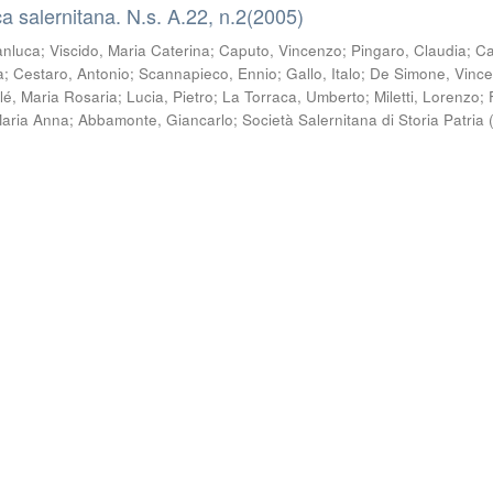
a salernitana. N.s. A.22, n.2(2005)
anluca
;
Viscido, Maria Caterina
;
Caputo, Vincenzo
;
Pingaro, Claudia
;
Ca
a
;
Cestaro, Antonio
;
Scannapieco, Ennio
;
Gallo, Italo
;
De Simone, Vinc
lé, Maria Rosaria
;
Lucia, Pietro
;
La Torraca, Umberto
;
Miletti, Lorenzo
;
Maria Anna
;
Abbamonte, Giancarlo
;
Società Salernitana di Storia Patria