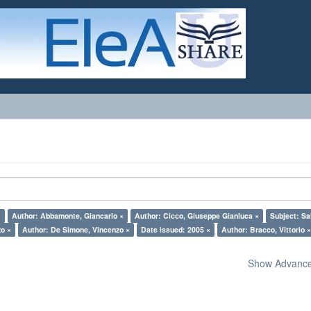
×
Author: Abbamonte, Giancarlo ×
Author: Cicco, Giuseppe Gianluca ×
Subject: Sa
zo ×
Author: De Simone, Vincenzo ×
Date issued: 2005 ×
Author: Bracco, Vittorio 
Show Advanced