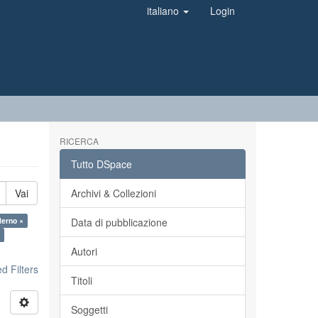
italiano
Login
RICERCA
Tutto DSpace
Vai
Archivi & Collezioni
lerno ×
Data di pubblicazione
×
Autori
 Filters
Titoli
Soggetti