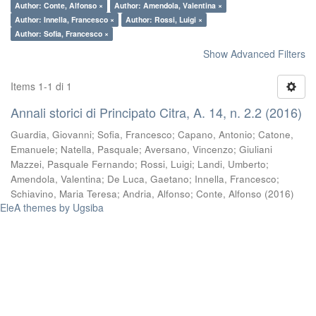
Author: Conte, Alfonso ×
Author: Amendola, Valentina ×
Author: Innella, Francesco ×
Author: Rossi, Luigi ×
Author: Sofia, Francesco ×
Show Advanced Filters
Items 1-1 di 1
Annali storici di Principato Citra, A. 14, n. 2.2 (2016)
Guardia, Giovanni
;
Sofia, Francesco
;
Capano, Antonio
;
Catone,
Emanuele
;
Natella, Pasquale
;
Aversano, Vincenzo
;
Giuliani
Mazzei, Pasquale Fernando
;
Rossi, Luigi
;
Landi, Umberto
;
Amendola, Valentina
;
De Luca, Gaetano
;
Innella, Francesco
;
Schiavino, Maria Teresa
;
Andria, Alfonso
;
Conte, Alfonso
(
2016
)
EleA themes by Ugsiba