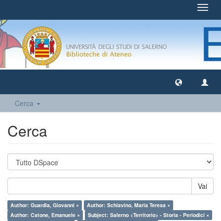
Toggl
navig
Cerca
Cerca
Vai
Author: Guardia, Giovanni ×
Author: Schiavino, Maria Teresa ×
Author: Catone, Emanuele ×
Subject: Salerno <Territorio> - Storia - Periodici ×