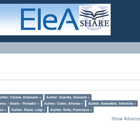
uthor: Catone, Emanuele ×
Author: Guardia, Giovanni ×
rio> - Storia - Periodici ×
Author: Conte, Alfonso ×
Author: Amendola, Valentina ×
sco ×
Author: Rossi, Luigi ×
Author: Sofia, Francesco ×
Show Advanced