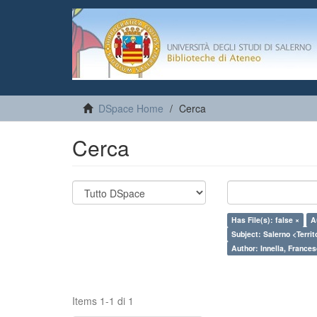
DSpace Home
Cerca
Cerca
Has File(s): false ×
A
Subject: Salerno <Territo
Author: Innella, France
Items 1-1 di 1