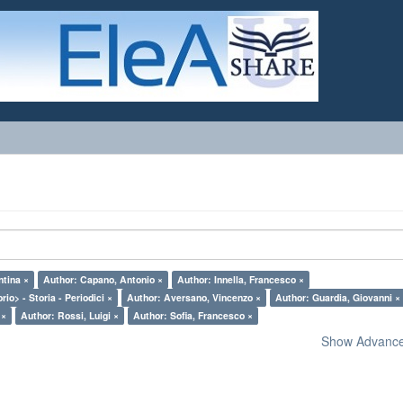
ntina ×
Author: Capano, Antonio ×
Author: Innella, Francesco ×
rio> - Storia - Periodici ×
Author: Aversano, Vincenzo ×
Author: Guardia, Giovanni ×
 ×
Author: Rossi, Luigi ×
Author: Sofia, Francesco ×
Show Advanced