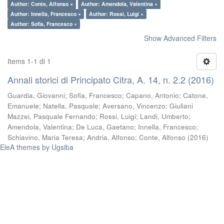
Author: Conte, Alfonso ×
Author: Amendola, Valentina ×
Author: Innella, Francesco ×
Author: Rossi, Luigi ×
Author: Sofia, Francesco ×
Show Advanced Filters
Items 1-1 di 1
Annali storici di Principato Citra, A. 14, n. 2.2 (2016)
Guardia, Giovanni
;
Sofia, Francesco
;
Capano, Antonio
;
Catone,
Emanuele
;
Natella, Pasquale
;
Aversano, Vincenzo
;
Giuliani
Mazzei, Pasquale Fernando
;
Rossi, Luigi
;
Landi, Umberto
;
Amendola, Valentina
;
De Luca, Gaetano
;
Innella, Francesco
;
Schiavino, Maria Teresa
;
Andria, Alfonso
;
Conte, Alfonso
(
2016
)
EleA themes by Ugsiba