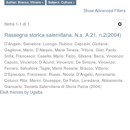
Author: Bracco, Vittorio ×
Subject: Cultura ×
Show Advanced Filters
Items 1-1 di 1
Rassegna storica salernitana. N.s. A.21, n.2(2004)
D'Angelo, Salvatore
;
Luongo, Rubino
;
Capriolo, Giuliana
;
Gaglione, Mario
;
D'Alessio, Maria Teresa
;
Trifone, Gian Paolo
;
Sofia, Francesco
;
Casella, Mario
;
Falzo, Silvana
;
Barra, Vincenzo
;
Caputo, Vincenzo
;
D'Acunti, Vincenzo
;
De Simone, Vincenzo
;
Ferraro, Salvatore
;
Taglé, Maria Rosaria
;
Bracco, Vittorio
;
D'Episcopo, Francesco
;
Russo, Nicola
;
D'Angelo, Annamaria
;
Colucci, Rita
;
Marini, Giuseppe
;
De Falco, Loredana
;
Abbamonte,
Giancarlo
;
Società Salernitana di Storia Patria
(
2004
)
EleA themes by Ugsiba