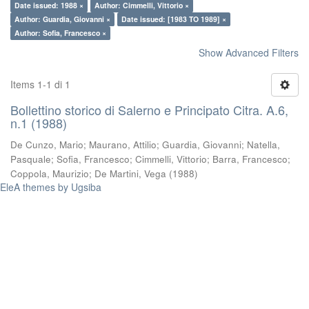
Date issued: 1988 ×
Author: Cimmelli, Vittorio ×
Author: Guardia, Giovanni ×
Date issued: [1983 TO 1989] ×
Author: Sofia, Francesco ×
Show Advanced Filters
Items 1-1 di 1
Bollettino storico di Salerno e Principato Citra. A.6,
n.1 (1988)
De Cunzo, Mario
;
Maurano, Attilio
;
Guardia, Giovanni
;
Natella,
Pasquale
;
Sofia, Francesco
;
Cimmelli, Vittorio
;
Barra, Francesco
;
Coppola, Maurizio
;
De Martini, Vega
(
1988
)
EleA themes by Ugsiba