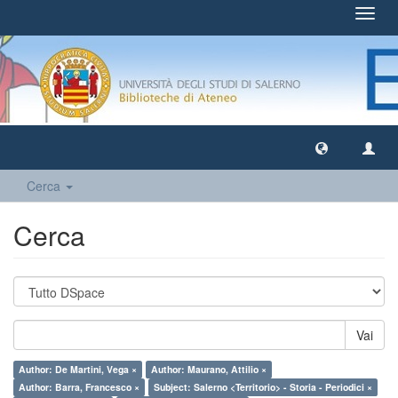
Toggl
navig
Cerca
Cerca
Vai
Author: De Martini, Vega ×
Author: Maurano, Attilio ×
Author: Barra, Francesco ×
Subject: Salerno <Territorio> - Storia - Periodici ×