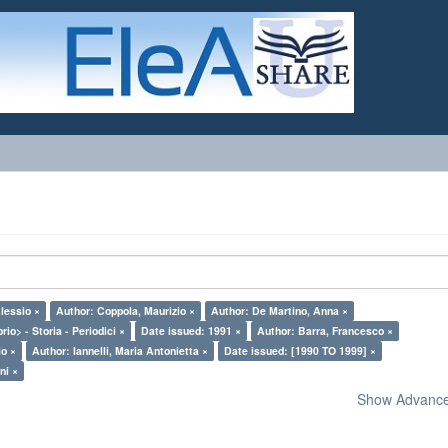
lessio ×
Author: Coppola, Maurizio ×
Author: De Martino, Anna ×
rio> - Storia - Periodici ×
Date issued: 1991 ×
Author: Barra, Francesco ×
io ×
Author: Iannelli, Maria Antonietta ×
Date issued: [1990 TO 1999] ×
ni ×
Show Advanced