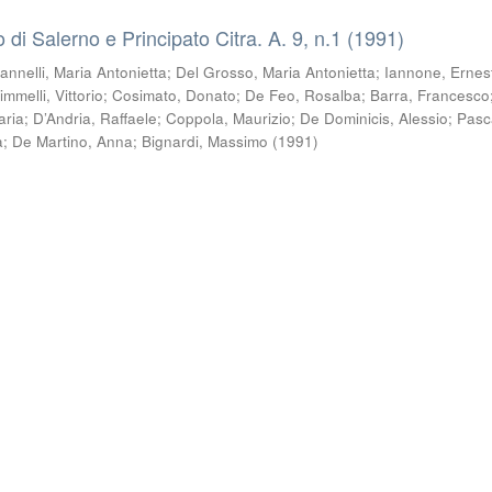
co di Salerno e Principato Citra. A. 9, n.1 (1991)
Iannelli, Maria Antonietta
;
Del Grosso, Maria Antonietta
;
Iannone, Ernes
immelli, Vittorio
;
Cosimato, Donato
;
De Feo, Rosalba
;
Barra, Francesco
aria
;
D’Andria, Raffaele
;
Coppola, Maurizio
;
De Dominicis, Alessio
;
Pasc
a
;
De Martino, Anna
;
Bignardi, Massimo
(
1991
)