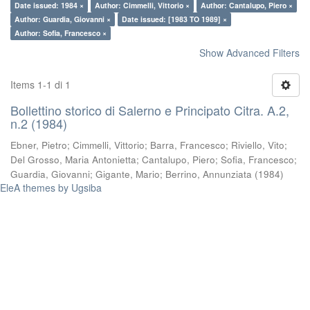
Date issued: 1984 ×
Author: Cimmelli, Vittorio ×
Author: Cantalupo, Piero ×
Author: Guardia, Giovanni ×
Date issued: [1983 TO 1989] ×
Author: Sofia, Francesco ×
Show Advanced Filters
Items 1-1 di 1
Bollettino storico di Salerno e Principato Citra. A.2,
n.2 (1984)
Ebner, Pietro
;
Cimmelli, Vittorio
;
Barra, Francesco
;
Riviello, Vito
;
Del Grosso, Maria Antonietta
;
Cantalupo, Piero
;
Sofia, Francesco
;
Guardia, Giovanni
;
Gigante, Mario
;
Berrino, Annunziata
(
1984
)
EleA themes by Ugsiba