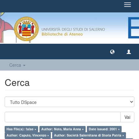
Toggl
navig
Cerca
Cerca
Vai
Has File(s): false ×
Author: Noto, Maria Anna ×
Date issued: 2001 ×
Author: Caputo, Vincenzo ×
Author: Società Salernitana di Storia Patria ×