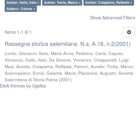
Author: Gallo, Italo ×
Author: Trotta, Marco ×
Author: Colapietra, Raffaele ×
Subject: Cultura ×
Show Advanced Filters
Items 1-1 di 1
Rassegna storica salernitana. N.s. A.18, n.2(2001)
Lovito, Giovanni
;
Noto, Maria Anna
;
Pedicino, Carla
;
Caputo,
Vincenzo
;
Gallo, Italo
;
De Simone, Vincenzo
;
Chiappinelli, Luigi
;
Musi, Aurelio
;
Colapietra, Raffaele
;
Petroni, Aurelio
;
Trotta, Marco
;
Scannapieco, Ennio
;
Galante, Maria
;
Placanica, Augusto
;
Società
Salernitana di Storia Patria
(
2001
)
EleA themes by Ugsiba