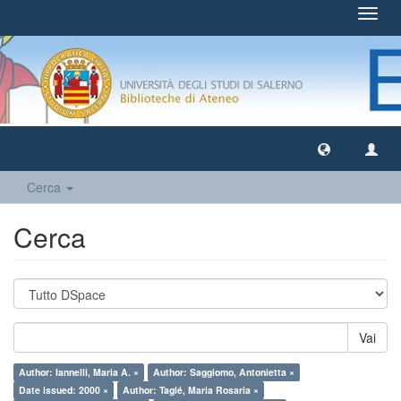
Toggl
navig
Cerca
Cerca
Vai
Author: Iannelli, Maria A. ×
Author: Saggiomo, Antonietta ×
Date issued: 2000 ×
Author: Taglé, Maria Rosaria ×