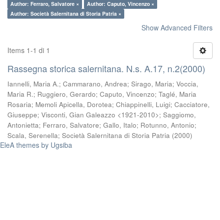
Author: Ferraro, Salvatore ×
Author: Caputo, Vincenzo ×
Author: Società Salernitana di Storia Patria ×
Show Advanced Filters
Items 1-1 di 1
Rassegna storica salernitana. N.s. A.17, n.2(2000)
Iannelli, Maria A.
;
Cammarano, Andrea
;
Sirago, Maria
;
Voccia,
Maria R.
;
Ruggiero, Gerardo
;
Caputo, Vincenzo
;
Taglé, Maria
Rosaria
;
Memoli Apicella, Dorotea
;
Chiappinelli, Luigi
;
Cacciatore,
Giuseppe
;
Visconti, Gian Galeazzo <1921-2010>
;
Saggiomo,
Antonietta
;
Ferraro, Salvatore
;
Gallo, Italo
;
Rotunno, Antonio
;
Scala, Serenella
;
Società Salernitana di Storia Patria
(
2000
)
EleA themes by Ugsiba