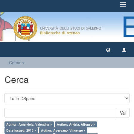
Toggl
navig
Cerca
Cerca
Vai
Author: Amendola, Valentina ×
Author: Andria, Alfonso ×
Date issued: 2016 ×
Author: Aversano, Vincenzo ×