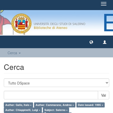
Toggl
navig
Cerca
Cerca
Vai
Author: Gallo, Italo ×
Author: Cammarano, Andrea ×
Date issued: 1995 ×
Author: Chiappinelli, Luigi ×
Subject: Salerno ×