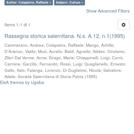
Author: Colapietra, Raffaele ×
Subject: Cultura ×
Show Advanced Filters
Items 1-1 di 1
Rassegna storica salernitana. N.s. A.12, n.1(1995)
Cammarano, Andrea
;
Colapietra, Raffaele
;
Mango, Achille
;
D'Arienzo, Valdo
;
Musi, Aurelio
;
Baldi, Agnello
;
Addeo, Girolamo
;
Zileri Dal Verme, Anna
;
Sirago, Maria
;
Chiappinelli, Luigi
;
Currò,
Carmine
;
Garzillo, Fernando
;
Rossi, Luigi
;
Quagliariello, Ernesto
;
Gallo, Italo
;
Falanga, Lorenzo
;
Di Guglielmo, Nicola
;
Salvatore,
Adele
;
Società Salernitana di Storia Patria
(
1995
)
EleA themes by Ugsiba