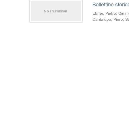
Bollettino stori
Ebner, Pietro
;
Cimmel
Cantalupo, Piero
;
S