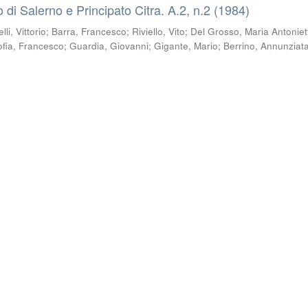
co di Salerno e Principato Citra. A.2, n.2 (1984)
li, Vittorio
;
Barra, Francesco
;
Riviello, Vito
;
Del Grosso, Maria Antoniet
ofia, Francesco
;
Guardia, Giovanni
;
Gigante, Mario
;
Berrino, Annunziat