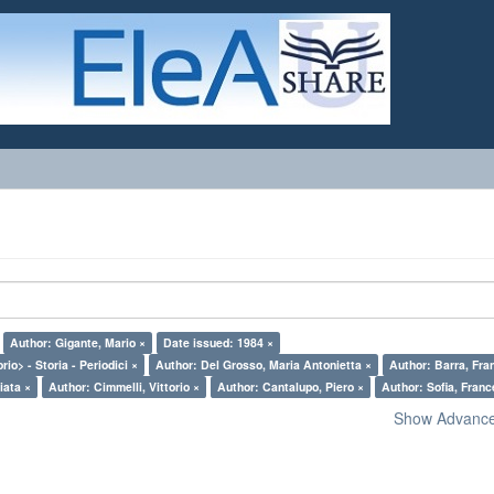
Author: Gigante, Mario ×
Date issued: 1984 ×
rio> - Storia - Periodici ×
Author: Del Grosso, Maria Antonietta ×
Author: Barra, Fra
iata ×
Author: Cimmelli, Vittorio ×
Author: Cantalupo, Piero ×
Author: Sofia, Fran
Show Advanced