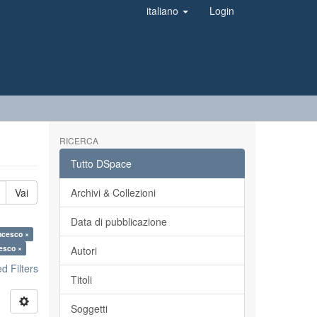
italiano
Login
RICERCA
Tutto DSpace
Vai
Archivi & Collezioni
Data di pubblicazione
ncesco ×
cesco ×
Autori
 Filters
Titoli
Soggetti