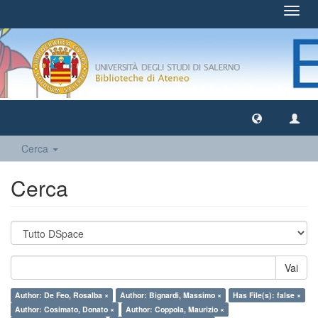
Toggl
navig
Cerca
Cerca
Vai
Author: De Feo, Rosalba ×
Author: Bignardi, Massimo ×
Has File(s): false ×
Author: Cosimato, Donato ×
Author: Coppola, Maurizio ×