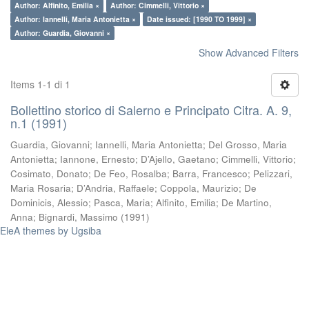
Author: Alfinito, Emilia ×
Author: Cimmelli, Vittorio ×
Author: Iannelli, Maria Antonietta ×
Date issued: [1990 TO 1999] ×
Author: Guardia, Giovanni ×
Show Advanced Filters
Items 1-1 di 1
Bollettino storico di Salerno e Principato Citra. A. 9,
n.1 (1991)
Guardia, Giovanni
;
Iannelli, Maria Antonietta
;
Del Grosso, Maria
Antonietta
;
Iannone, Ernesto
;
D’Ajello, Gaetano
;
Cimmelli, Vittorio
;
Cosimato, Donato
;
De Feo, Rosalba
;
Barra, Francesco
;
Pelizzari,
Maria Rosaria
;
D’Andria, Raffaele
;
Coppola, Maurizio
;
De
Dominicis, Alessio
;
Pasca, Maria
;
Alfinito, Emilia
;
De Martino,
Anna
;
Bignardi, Massimo
(
1991
)
EleA themes by Ugsiba