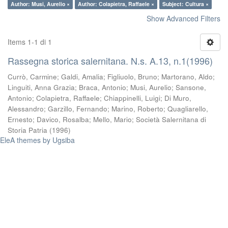
Author: Musi, Aurelio ×
Author: Colapietra, Raffaele ×
Subject: Cultura ×
Show Advanced Filters
Items 1-1 di 1
Rassegna storica salernitana. N.s. A.13, n.1(1996)
Currò, Carmine
;
Galdi, Amalia
;
Figliuolo, Bruno
;
Martorano, Aldo
;
Linguiti, Anna Grazia
;
Braca, Antonio
;
Musi, Aurelio
;
Sansone,
Antonio
;
Colapietra, Raffaele
;
Chiappinelli, Luigi
;
Di Muro,
Alessandro
;
Garzillo, Fernando
;
Marino, Roberto
;
Quagliarello,
Ernesto
;
Davico, Rosalba
;
Mello, Mario
;
Società Salernitana di
Storia Patria
(
1996
)
EleA themes by Ugsiba