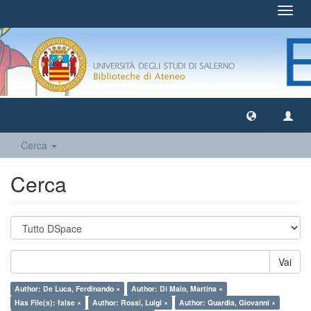
Toggl
navig
Cerca
Cerca
Vai
Author: De Luca, Ferdinando ×
Author: Di Maio, Martina ×
Has File(s): false ×
Author: Rossi, Luigi ×
Author: Guardia, Giovanni ×