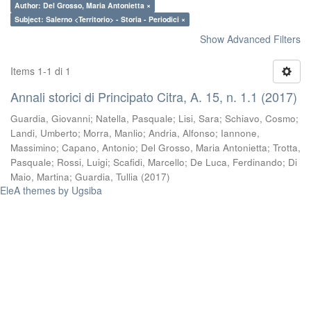
Author: Del Grosso, Maria Antonietta ×
Subject: Salerno <Territorio> - Storia - Periodici ×
Show Advanced Filters
Items 1-1 di 1
Annali storici di Principato Citra, A. 15, n. 1.1 (2017)
Guardia, Giovanni
;
Natella, Pasquale
;
Lisi, Sara
;
Schiavo, Cosmo
;
Landi, Umberto
;
Morra, Manlio
;
Andria, Alfonso
;
Iannone,
Massimino
;
Capano, Antonio
;
Del Grosso, Maria Antonietta
;
Trotta,
Pasquale
;
Rossi, Luigi
;
Scafidi, Marcello
;
De Luca, Ferdinando
;
Di
Maio, Martina
;
Guardia, Tullia
(
2017
)
EleA themes by Ugsiba