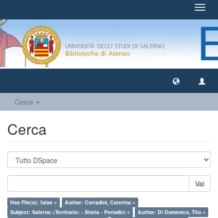
Toggl
navig
Cerca
Cerca
Vai
Has File(s): false ×
Author: Corradini, Caterina ×
Subject: Salerno <Territorio> - Storia - Periodici ×
Author: Di Domenico, Tito ×