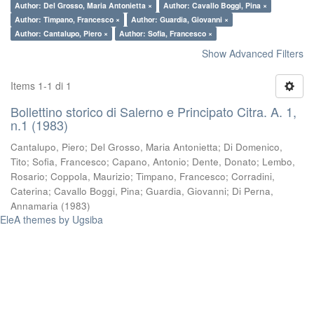
Author: Del Grosso, Maria Antonietta ×
Author: Cavallo Boggi, Pina ×
Author: Timpano, Francesco ×
Author: Guardia, Giovanni ×
Author: Cantalupo, Piero ×
Author: Sofia, Francesco ×
Show Advanced Filters
Items 1-1 di 1
Bollettino storico di Salerno e Principato Citra. A. 1,
n.1 (1983)
Cantalupo, Piero
;
Del Grosso, Maria Antonietta
;
Di Domenico,
Tito
;
Sofia, Francesco
;
Capano, Antonio
;
Dente, Donato
;
Lembo,
Rosario
;
Coppola, Maurizio
;
Timpano, Francesco
;
Corradini,
Caterina
;
Cavallo Boggi, Pina
;
Guardia, Giovanni
;
Di Perna,
Annamaria
(
1983
)
EleA themes by Ugsiba