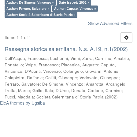
Author: De Simone, Vincenzo ×
Date issued: 2002 ×
Author: Ferraro, Salvatore ×
Author: Caputo, Vincenzo ×
Author: Società Salernitana di Storia Patria ×
Show Advanced Filters
Items 1-1 di 1
Rassegna storica salernitana. N.s. A.19, n.1(2002)
Dell'Acqua, Francesca
;
Lucherini, Vinni
;
Zarra, Carmine
;
Amabile,
Donatello
;
Volpe, Francesco
;
Placanica, Augusto
;
Caputo,
Vincenzo
;
D'Acunti, Vincenzo
;
Colangelo, Giovanni Antonio
;
Colapietra, Raffaele
;
Colitti, Giuseppe
;
Vedovato, Giuseppe
;
Ferraro, Salvatore
;
De Simone, Vincenzo
;
Amarotta, Arcangelo
;
Trotta, Marco
;
Gallo, Italo
;
D’Urso, Donato
;
Carlone, Carmine
;
Pucci, Magdala
;
Società Salernitana di Storia Patria
(
2002
)
EleA themes by Ugsiba