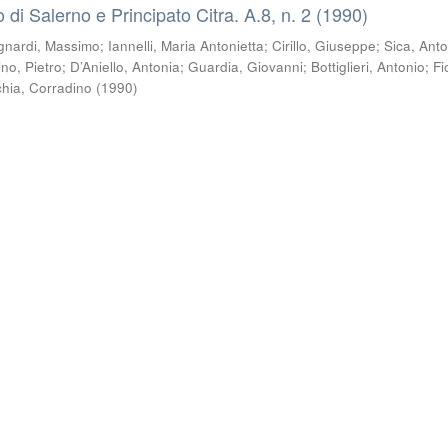
co di Salerno e Principato Citra. A.8, n. 2 (1990)
gnardi, Massimo
;
Iannelli, Maria Antonietta
;
Cirillo, Giuseppe
;
Sica, Anto
ino, Pietro
;
D’Aniello, Antonia
;
Guardia, Giovanni
;
Bottiglieri, Antonio
;
Fi
chia, Corradino
(
1990
)