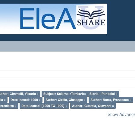
uthor: Cimmelli, Vittorio ×
Subject: Salerno <Territorio> - Storia - Periodici ×
ia ×
Date issued: 1990 ×
Author: Cirillo, Giuseppe ×
Author: Barra, Francesco ×
Antonietta ×
Date issued: [1990 TO 1999] ×
Author: Guardia, Giovanni ×
Show Advanced