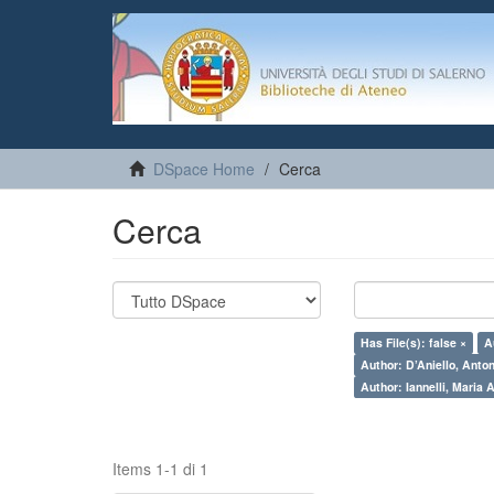
DSpace Home
Cerca
Cerca
Has File(s): false ×
A
Author: D’Aniello, Anton
Author: Iannelli, Maria 
Items 1-1 di 1