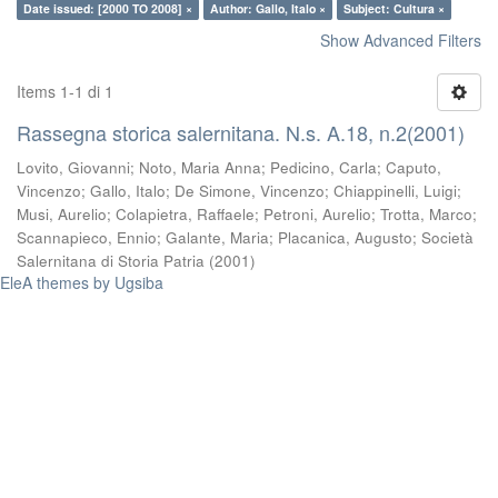
Date issued: [2000 TO 2008] ×
Author: Gallo, Italo ×
Subject: Cultura ×
Show Advanced Filters
Items 1-1 di 1
Rassegna storica salernitana. N.s. A.18, n.2(2001)
Lovito, Giovanni
;
Noto, Maria Anna
;
Pedicino, Carla
;
Caputo,
Vincenzo
;
Gallo, Italo
;
De Simone, Vincenzo
;
Chiappinelli, Luigi
;
Musi, Aurelio
;
Colapietra, Raffaele
;
Petroni, Aurelio
;
Trotta, Marco
;
Scannapieco, Ennio
;
Galante, Maria
;
Placanica, Augusto
;
Società
Salernitana di Storia Patria
(
2001
)
EleA themes by Ugsiba