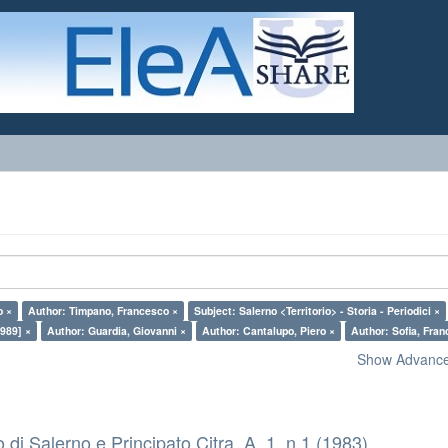
o ×
Author: Timpano, Francesco ×
Subject: Salerno <Territorio> - Storia - Periodici ×
989] ×
Author: Guardia, Giovanni ×
Author: Cantalupo, Piero ×
Author: Sofia, Fra
Show Advanced
co di Salerno e Principato Citra. A. 1, n.1 (1983)