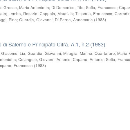
el Grosso, Maria Antonietta
;
Di Domenico, Tito
;
Sofia, Francesco
;
Capa
nato
;
Lembo, Rosario
;
Coppola, Maurizio
;
Timpano, Francesco
;
Corradin
oggi, Pina
;
Guardia, Giovanni
;
Di Perna, Annamaria
(
1983
)
co di Salerno e Principato Citra. A.1, n.2 (1983)
i Giacomo, Lia
;
Guardia, Giovanni
;
Miraglia, Marina
;
Quartararo, Maria 
ntonietta
;
Colangelo, Giovanni Antonio
;
Capano, Antonio
;
Sofia, Franc
mpano, Francesco
(
1983
)