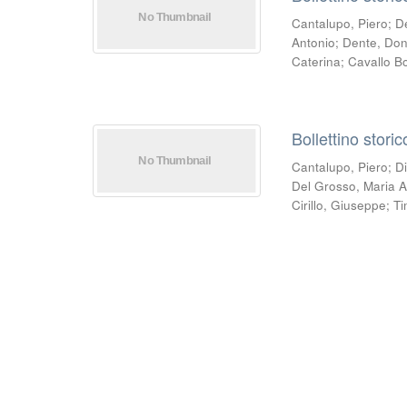
Cantalupo, Piero
;
D
Antonio
;
Dente, Do
Caterina
;
Cavallo B
Bollettino stori
Cantalupo, Piero
;
D
Del Grosso, Maria A
Cirillo, Giuseppe
;
Ti