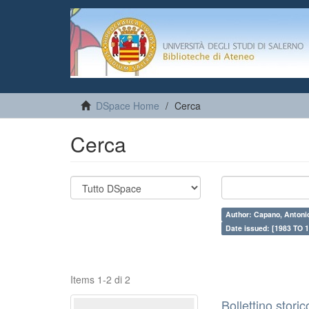
DSpace Home
Cerca
Cerca
Author: Capano, Antoni
Date issued: [1983 TO 1
Items 1-2 di 2
Bollettino stori