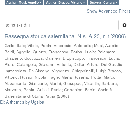
Author: Musi, Aurelio ×
Author: Bracco, Vittorio ×
Subject: Cultura ×
Show Advanced Filters
Items 1-1 di 1
Rassegna storica salernitana. N.s. A.23, n.1(2006)
Gallo, Italo
;
Vitolo, Paola
;
Ambrosio, Antonella
;
Musi, Aurelio
;
Baldi, Agnello
;
Quarto, Francesco
;
Barba, Lucia
;
Palamara,
Graziano
;
Scocozza, Carmen
;
D'Episcopo, Francesco
;
Lucia,
Piero
;
Colangelo, Giovanni Antonio
;
Didier, Arturo
;
Del Gaudio,
Immacolata
;
De Simone, Vincenzo
;
Chiappinelli, Luigi
;
Bracco,
Vittorio
;
Russo, Nicola
;
Taglé, Maria Rosaria
;
Trotta, Marco
;
Abbamonte, Giancarlo
;
Marini, Giuseppe
;
Visentin, Barbara
;
Marzano, Paola
;
Guizzi, Paola
;
Certosino, Fabio
;
Società
Salernitana di Storia Patria
(
2006
)
EleA themes by Ugsiba