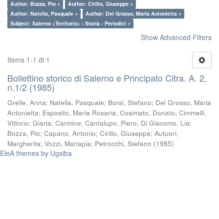
Author: Bozza, Pio ×
Author: Cirillo, Giuseppe ×
Author: Natella, Pasquale ×
Author: Del Grosso, Maria Antonietta ×
Subject: Salerno <Territorio> - Storia - Periodici ×
Show Advanced Filters
Items 1-1 di 1
Bollettino storico di Salerno e Principato Citra. A. 2,
n.1/2 (1985)
Grelle, Anna
;
Natella, Pasquale
;
Borsi, Stefano
;
Del Grosso, Maria
Antonietta
;
Esposito, Maria Rosaria
;
Cosimato, Donato
;
Cimmelli,
Vittorio
;
Giarla, Carmine
;
Cantalupo, Piero
;
Di Giacomo, Lia
;
Bozza, Pio
;
Capano, Antonio
;
Cirillo, Giuseppe
;
Autuori,
Margherita
;
Vozzi, Mariapia
;
Petrocchi, Stefano
(
1985
)
EleA themes by Ugsiba