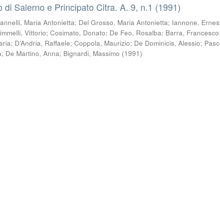
co di Salerno e Principato Citra. A. 9, n.1 (1991)
Iannelli, Maria Antonietta
;
Del Grosso, Maria Antonietta
;
Iannone, Ernes
immelli, Vittorio
;
Cosimato, Donato
;
De Feo, Rosalba
;
Barra, Francesco
aria
;
D’Andria, Raffaele
;
Coppola, Maurizio
;
De Dominicis, Alessio
;
Pasc
a
;
De Martino, Anna
;
Bignardi, Massimo
(
1991
)