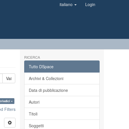
italiano
Login
RICERCA
Tutto DSpace
Vai
Archivi & Collezioni
Data di pubblicazione
eriodici ×
Autori
 Filters
Titoli
Soggetti