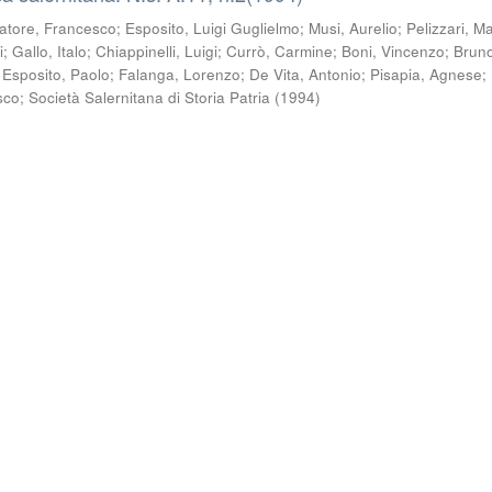
atore, Francesco
;
Esposito, Luigi Guglielmo
;
Musi, Aurelio
;
Pelizzari, M
i
;
Gallo, Italo
;
Chiappinelli, Luigi
;
Currò, Carmine
;
Boni, Vincenzo
;
Bruno
;
Esposito, Paolo
;
Falanga, Lorenzo
;
De Vita, Antonio
;
Pisapia, Agnese
;
sco
;
Società Salernitana di Storia Patria
(
1994
)