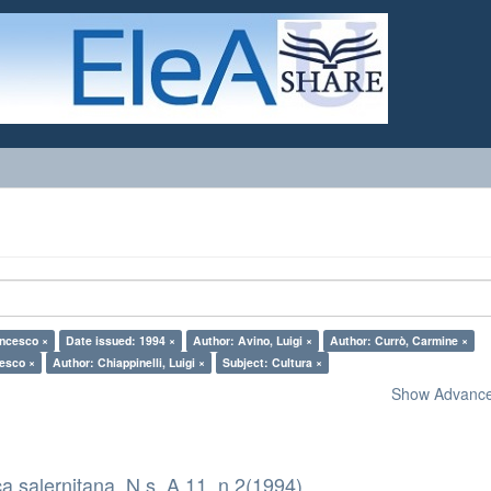
ancesco ×
Date issued: 1994 ×
Author: Avino, Luigi ×
Author: Currò, Carmine ×
cesco ×
Author: Chiappinelli, Luigi ×
Subject: Cultura ×
Show Advanced
a salernitana. N.s. A.11, n.2(1994)