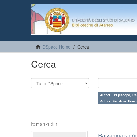
DSpace Home
Cerca
Cerca
Author: D'Episcopo, Fr
Author: Senatore, Fran
Items 1-1 di 1
Rassegna storic