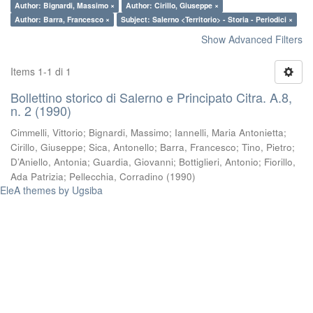
Author: Bignardi, Massimo ×
Author: Cirillo, Giuseppe ×
Author: Barra, Francesco ×
Subject: Salerno <Territorio> - Storia - Periodici ×
Show Advanced Filters
Items 1-1 di 1
Bollettino storico di Salerno e Principato Citra. A.8,
n. 2 (1990)
Cimmelli, Vittorio
;
Bignardi, Massimo
;
Iannelli, Maria Antonietta
;
Cirillo, Giuseppe
;
Sica, Antonello
;
Barra, Francesco
;
Tino, Pietro
;
D’Aniello, Antonia
;
Guardia, Giovanni
;
Bottiglieri, Antonio
;
Fiorillo,
Ada Patrizia
;
Pellecchia, Corradino
(
1990
)
EleA themes by Ugsiba