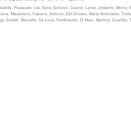
Natella, Pasquale
;
Lisi, Sara
;
Schiavo, Cosmo
;
Landi, Umberto
;
Morra, 
none, Massimino
;
Capano, Antonio
;
Del Grosso, Maria Antonietta
;
Trott
igi
;
Scafidi, Marcello
;
De Luca, Ferdinando
;
Di Maio, Martina
;
Guardia, T