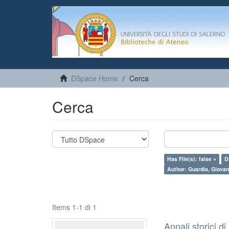
DSpace Home
Cerca
Cerca
Has File(s): false ×
D
Author: Guardia, Giovan
Items 1-1 di 1
Annali storici di