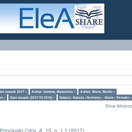
ate issued: 2017 ×
Author: Iannone, Massimino ×
Author: Morra, Manlio ×
ni ×
Date issued: [2010 TO 2018] ×
Subject: Salerno <Territorio> - Storia - Periodici 
Show Advanced
 Principato Citra, A. 15, n. 1.1 (2017)