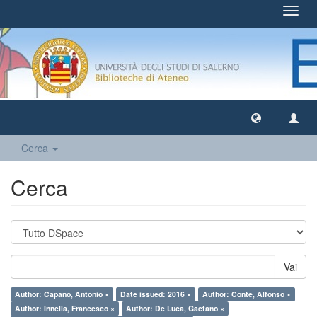
Toggl
navig
Cerca
Cerca
Vai
Author: Capano, Antonio ×
Date issued: 2016 ×
Author: Conte, Alfonso ×
Author: Innella, Francesco ×
Author: De Luca, Gaetano ×