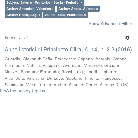
Subject: Salerno <Territorio> - Storia - Periodici ×
Author: Amendola, Valentina ×
Author: Andria, Alfonso ×
Author: Rossi, Luigi ×
Author: Sofia, Francesco ×
Show Advanced Filters
Items 1-1 di 1
Annali storici di Principato Citra, A. 14, n. 2.2 (2016)
Guardia, Giovanni
;
Sofia, Francesco
;
Capano, Antonio
;
Catone,
Emanuele
;
Natella, Pasquale
;
Aversano, Vincenzo
;
Giuliani
Mazzei, Pasquale Fernando
;
Rossi, Luigi
;
Landi, Umberto
;
Amendola, Valentina
;
De Luca, Gaetano
;
Innella, Francesco
;
Schiavino, Maria Teresa
;
Andria, Alfonso
;
Conte, Alfonso
(
2016
)
EleA themes by Ugsiba