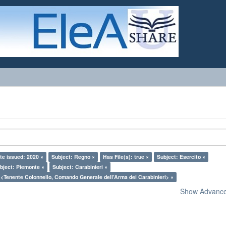
te issued: 2020 ×
Subject: Regno ×
Has File(s): true ×
Subject: Esercito ×
bject: Piemonte ×
Subject: Carabinieri ×
 <Tenente Colonnello, Comando Generale dell’Arma dei Carabinieri> ×
Show Advanced