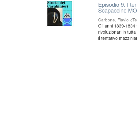
Episodio 9. I te
Scapaccino M
Carbone, Flavio <Te
Gli anni 1839-1834 f
rivoluzionari in tutt
il tentativo mazzinia