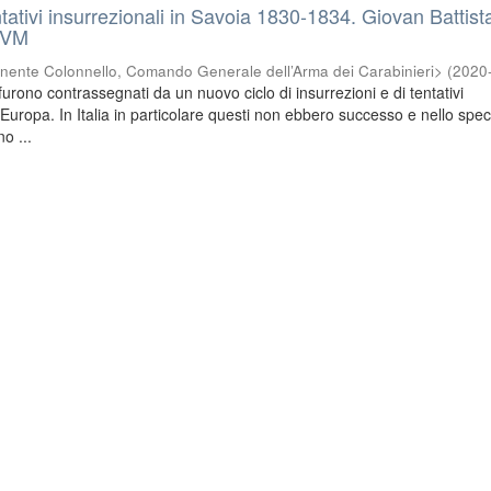
ntativi insurrezionali in Savoia 1830-1834. Giovan Battist
OVM
nente Colonnello, Comando Generale dell’Arma dei Carabinieri>
(
2020
urono contrassegnati da un nuovo ciclo di insurrezioni e di tentativi
a Europa. In Italia in particolare questi non ebbero successo e nello specif
no ...