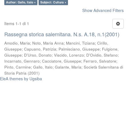
Author: Gallo, Italo ×
Subject: Cultura ×
Show Advanced Filters
Items 1-1 di 1
Rassegna storica salernitana. N.s. A.18, n.1(2001)
Amodio, Maria
;
Noto, Maria Anna
;
Mancini, Tiziana
;
Cirillo,
Giuseppe
;
Capuano, Patrizia
;
Palmisciano, Giuseppe
;
Fulgione,
Giuseppe
;
D'Urso, Donato
;
Viscido, Lorenzo
;
D'Ovidio, Stefano
;
Incarnato, Gennaro
;
Cacciatore, Giuseppe
;
Ferraro, Salvatore
;
Pinto, Carmine
;
Gallo, Italo
;
Galante, Maria
;
Società Salernitana di
Storia Patria
(
2001
)
EleA themes by Ugsiba