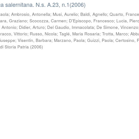
a salernitana. N.s. A.23, n.1(2006)
Paola
;
Ambrosio, Antonella
;
Musi, Aurelio
;
Baldi, Agnello
;
Quarto, Franc
ara, Graziano
;
Scocozza, Carmen
;
D'Episcopo, Francesco
;
Lucia, Pier
i Antonio
;
Didier, Arturo
;
Del Gaudio, Immacolata
;
De Simone, Vincenzo
racco, Vittorio
;
Russo, Nicola
;
Taglé, Maria Rosaria
;
Trotta, Marco
;
Abb
Giuseppe
;
Visentin, Barbara
;
Marzano, Paola
;
Guizzi, Paola
;
Certosino, 
di Storia Patria
(
2006
)