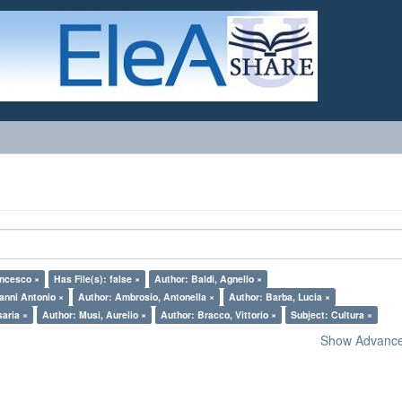
ancesco ×
Has File(s): false ×
Author: Baldi, Agnello ×
anni Antonio ×
Author: Ambrosio, Antonella ×
Author: Barba, Lucia ×
saria ×
Author: Musi, Aurelio ×
Author: Bracco, Vittorio ×
Subject: Cultura ×
Show Advanced