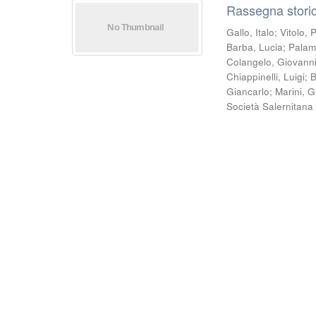
Rassegna storic
Gallo, Italo
;
Vitolo, 
Barba, Lucia
;
Palam
Colangelo, Giovann
Chiappinelli, Luigi
;
B
Giancarlo
;
Marini, 
Società Salernitana 