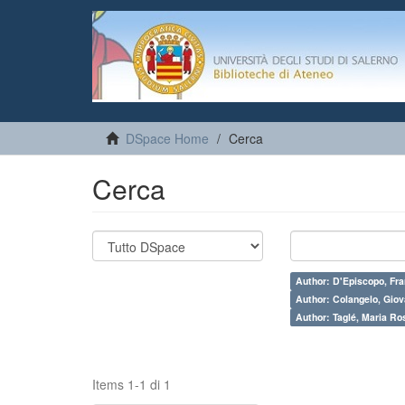
DSpace Home
Cerca
Cerca
Author: D'Episcopo, Fr
Author: Colangelo, Giov
Author: Taglé, Maria Ro
Items 1-1 di 1