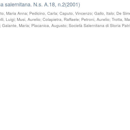
a salernitana. N.s. A.18, n.2(2001)
to, Maria Anna
;
Pedicino, Carla
;
Caputo, Vincenzo
;
Gallo, Italo
;
De Sim
li, Luigi
;
Musi, Aurelio
;
Colapietra, Raffaele
;
Petroni, Aurelio
;
Trotta, M
;
Galante, Maria
;
Placanica, Augusto
;
Società Salernitana di Storia Patr