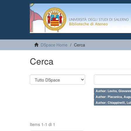
DSpace Home
Cerca
Cerca
Author: Lovito, Giovann
Author: Placanica, Aug
Author: Chiappinelli, Lui
Items 1-1 di 1