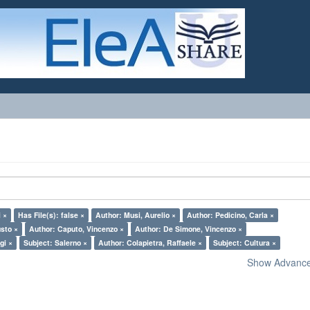
i ×
Has File(s): false ×
Author: Musi, Aurelio ×
Author: Pedicino, Carla ×
usto ×
Author: Caputo, Vincenzo ×
Author: De Simone, Vincenzo ×
gi ×
Subject: Salerno ×
Author: Colapietra, Raffaele ×
Subject: Cultura ×
Show Advanced